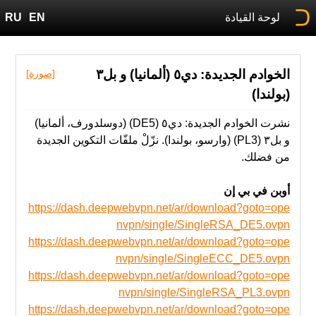
لوحة القيادة
EN
RU
الخوادم الجديدة: دي٥ (ألمانيا) و بل٣
[صورة]
(بولندا)
نشرت الخوادم الجديدة: دي٥ (DE5) (دوسلدورف، ألمانيا)
و بل٣ (PL3) (وارسو، بولندا). نزّلْ ملفّات التكوين الجديدة
من فضلك.
أوبن في بي إن
https://dash.deepwebvpn.net/ar/download?goto=ope
nvpn/single/SingleRSA_DE5.ovpn
https://dash.deepwebvpn.net/ar/download?goto=ope
nvpn/single/SingleECC_DE5.ovpn
https://dash.deepwebvpn.net/ar/download?goto=ope
nvpn/single/SingleRSA_PL3.ovpn
https://dash.deepwebvpn.net/ar/download?goto=ope