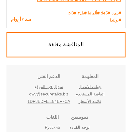
#دي٥
#de5
#ألمانيا
#بل٣
#pl3
#بولندا
منذ 3 أعوام
المناقشة مغلقة
المعلومة
الدعم الفني
جهات الاتصال
سؤال في الموقع
اتفاقية المستخدم
dwv@securetalks.biz
قائمة الأسعار
1DF8EDFE...54EF7CA
ديبويبفبن
اللغات
لوحة القيادة
Русский