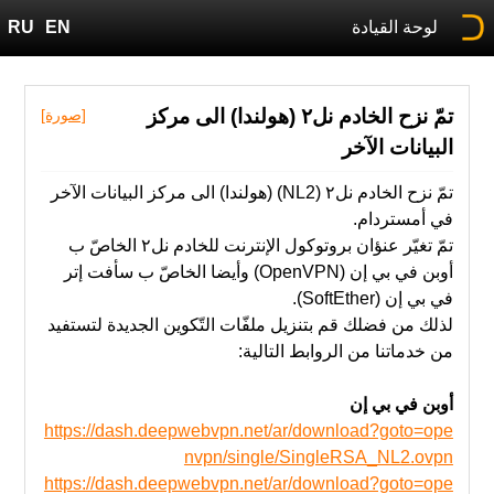
لوحة القيادة
EN
RU
تمّ نزح الخادم نل٢ (هولندا) الى مركز
[صورة]
البيانات الآخر
تمّ نزح الخادم نل٢ (NL2) (هولندا) الى مركز البيانات الآخر
في أمستردام.
تمّ ‫تغيّر عنؤان بروتوكول الإنترنت للخادم نل٢ الخاصّ ب
أوبن في بي إن (OpenVPN) وأيضا الخاصّ ب سأفت إتر
في بي إن (SoftEther).
‫من‬ خدماتنا‬ ‫من‬ ‫الروابط‬ ‫التالية‬:
أوبن في بي إن
https://dash.deepwebvpn.net/ar/download?goto=ope
nvpn/single/SingleRSA_NL2.ovpn
https://dash.deepwebvpn.net/ar/download?goto=ope