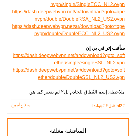
nvpn/single/SingleECC_NL2.ovpn
https://dash.deepwebvpn.net/ar/download?goto=ope
nvpn/double/DoubleRSA_NL2_US2.ovpn
https://dash.deepwebvpn.net/ar/download?goto=ope
nvpn/double/DoubleECC_NL2_US2.ovpn
سأفت إتر في بي إن
https://dash.deepwebvpn.net/ar/download?goto=soft
ether/single/SingleSSL_NL2.vpn
https://dash.deepwebvpn.net/ar/download?goto=soft
ether/double/DoubleSSL_NL2_US2.vpn
ملاحظة: إسم النّطاق للخادم نل٢ لم يتغير‬ كما هو.
#nl2
#نل٢
#هولندا
منذ عامين
المناقشة مغلقة